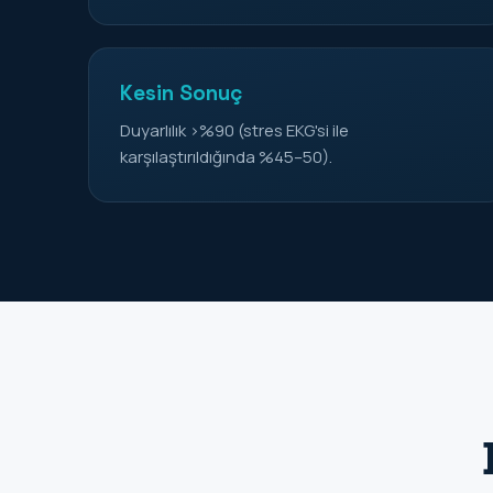
Kesin Sonuç
Duyarlılık >%90 (stres EKG'si ile
karşılaştırıldığında %45–50).