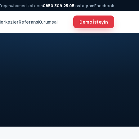
nfo@mubamedikal.com
0850 309 25 05
Instagram
Facebook
Demo İsteyin
erkezler
Referans
Kurumsal