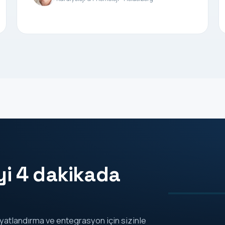
yi 4 dakikada
atlandırma ve entegrasyon için sizinle