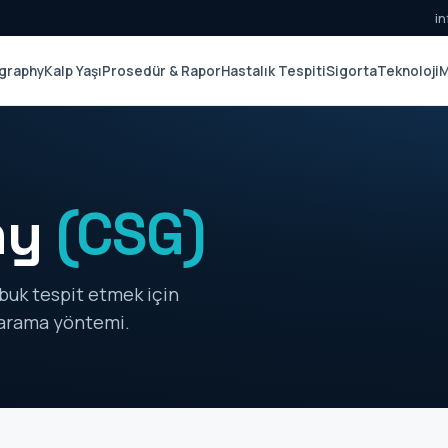
i
graphy
Kalp Yaşı
Prosedür & Rapor
Hastalık Tespiti
Sigorta
Teknoloji
M
hy
(CSG)
abuk tespit etmek için
 tarama yöntemi.