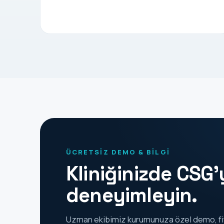
ÜCRETSİZ DEMO & BİLGİ
Kliniğinizde CSG'
deneyimleyin.
Uzman ekibimiz kurumunuza özel demo, fiy