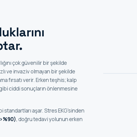
uklarını
ptar.
ğını çok güvenilir bir şekilde
hızlı ve invaziv olmayan bir şekilde
a fırsatı verir. Erken teşhis; kalp
n gibi ciddi sonuçların önlenmesine
 standartları aşar. Stres EKG'sinden
(>%90)
, doğru tedavi yolunun erken